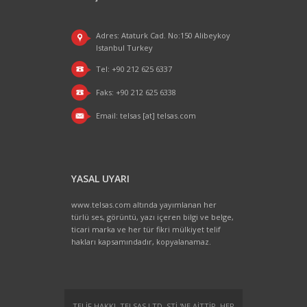
Adres: Ataturk Cad. No:150 Alibeykoy
Istanbul Turkey
Tel: +90 212 625 6337
Faks: +90 212 625 6338
Email:
telsas [at] telsas.com
YASAL UYARI
www.telsas.com altında yayımlanan her
türlü ses, görüntü, yazı içeren bilgi ve belge,
ticari marka ve her tür fikri mülkiyet telif
hakları kapsamındadır, kopyalanamaz.
TELIF HAKKI, TELSAS LTD. STI.'NE AITTIR. HER