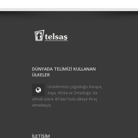
DÜNYADA TELİMİZİ KULLANAN
ÜLKELER
Ürünlerimizi çoğunluğu Avrupa,
Asya, Afrika ve Ortadoğu' da
olmak üzere 40'dan fazla ülkeye ihraç
etmekteyiz.
İLETİŞİM